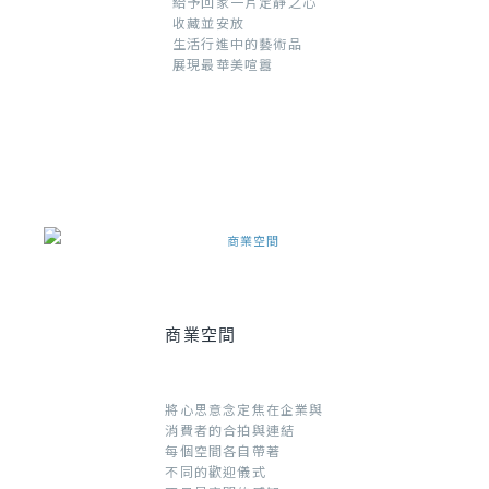
給予回家一片定靜之心
收藏並安放
生活行進中的藝術品
展現最華美喧囂
商業空間
將心思意念定焦在企業與
消費者的合拍與連結
每個空間各自帶著
不同的歡迎儀式