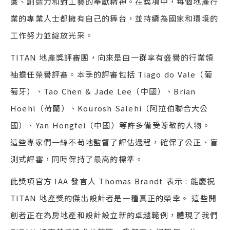
識、創造力和對工藝的奉獻精神。在獎項中，每個地產行
業的專業人士都擁有自己的舞台，並持續為國家和環境的
工作努力並綻放光采。
TITAN 地產獎評審團，向來是由一群享有盛譽的行業領
袖擔任榮譽評審。本季的評審包括 Tiago do Vale（葡
萄牙）、Tao Chen & Jade Lee（中國）、Brian
Hoehl（荷蘭）、Kourosh Salehi（阿拉伯聯合大公
國）、Yan Hongfei（中國）等許多備受尊敬的人物。
這些專家們一絲不苟地監督了評估過程，確保了公正、盲
測式評審，同時保持了最高的標準。
此獎項官方 IAA 發言人 Thomas Brandt 表示 : 能慶祝
TITAN 地產獎的傑出設計者是一種真正的榮幸。 這些開
創者正在為房地產和設計設立新的卓越範例，體現了我們